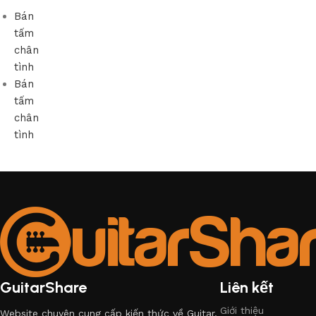
Bán
tấm
chân
tình
Bán
tấm
chân
tình
GuitarShare
Liên kết
Giới thiệu
Website chuyên cung cấp kiến thức về Guitar.