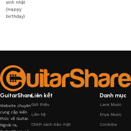
sinh nhật
(Happy
birthday)
GuitarShare
Liên kết
Danh mục
Giới thiệu
Lava Music
Website chuyên
cung cấp kiến
Liên hệ
Enya Music
thức về Guitar.
Chính sách bảo mật
Cordoba
Ngoài ra,