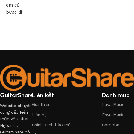
em cứ
bước đi
GuitarShare
Liên kết
Danh mục
Giới thiệu
Lava Music
Website chuyên
cung cấp kiến
Liên hệ
Enya Music
thức về Guitar.
Chính sách bảo mật
Cordoba
Ngoài ra,
GuitarShare có