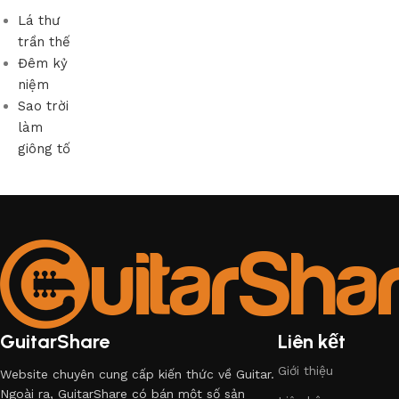
Lá thư
trần thế
Đêm kỷ
niệm
Sao trời
làm
giông tố
GuitarShare
Liên kết
Giới thiệu
Website chuyên cung cấp kiến thức về Guitar.
Ngoài ra, GuitarShare có bán một số sản