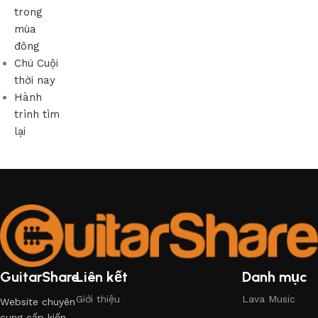
trong
mùa
đông
Chú Cuội
thời nay
Hành
trình tìm
lại
GuitarShare
Liên kết
Danh mục
Giới thiệu
Lava Music
Website chuyên
cung cấp kiến