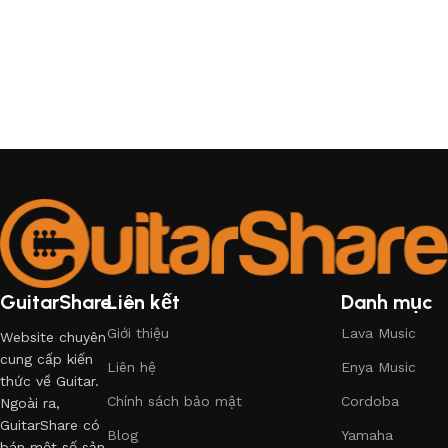
GuitarShare
Liên kết
Danh mục
Giới thiệu
Lava Music
Website chuyên
cung cấp kiến
Liên hệ
Enya Music
thức về Guitar.
Chính sách bảo mật
Cordoba
Ngoài ra,
GuitarShare có
Blog
Yamaha
bán một số sản