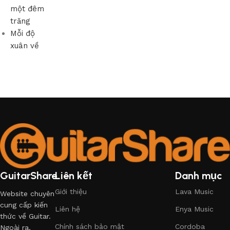
một đêm
trăng
Mỗi độ
xuân về
GuitarShare
Liên kết
Danh mục
Giới thiệu
Lava Music
Website chuyên
cung cấp kiến
Liên hệ
Enya Music
thức về Guitar.
Chính sách bảo mật
Cordoba
Ngoài ra,