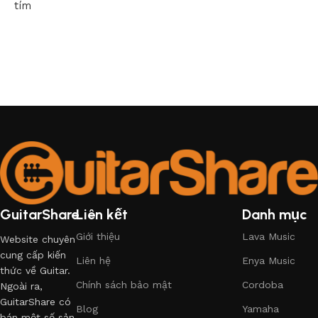
tím
GuitarShare
Liên kết
Danh mục
Giới thiệu
Lava Music
Website chuyên
cung cấp kiến
Liên hệ
Enya Music
thức về Guitar.
Chính sách bảo mật
Cordoba
Ngoài ra,
GuitarShare có
Blog
Yamaha
bán một số sản