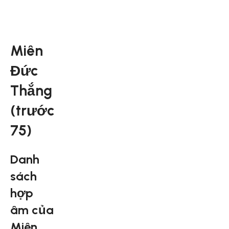
Miên
Đức
Thắng
(trước
75)
Danh
sách
hợp
âm của
Miên