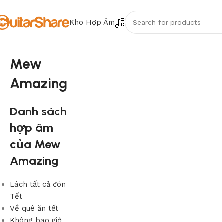
Kho Hợp Âm
Mew
Amazing
Danh sách
hợp âm
của Mew
Amazing
Lách tất cả đón
Tết
Về quê ăn tết
Không bao giờ