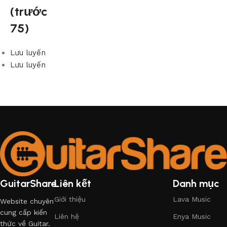
(trước
75)
Lưu luyến
Lưu luyến
GuitarShare
Liên kết
Danh mục
Giới thiệu
Lava Music
Website chuyên
cung cấp kiến
Liên hệ
Enya Music
thức về Guitar.