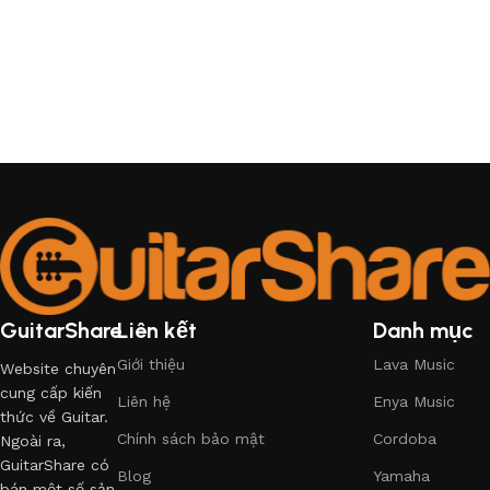
GuitarShare
Liên kết
Danh mục
Giới thiệu
Lava Music
Website chuyên
cung cấp kiến
Liên hệ
Enya Music
thức về Guitar.
Chính sách bảo mật
Cordoba
Ngoài ra,
GuitarShare có
Blog
Yamaha
bán một số sản