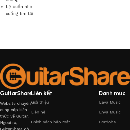
Lệ buồn nhỏ
xuống tim tôi
GuitarShare
Liên kết
Danh mục
Giới thiệu
Lava Music
Website chuyên
cung cấp kiến
Liên hệ
Enya Music
thức về Guitar.
Chính sách bảo mật
Cordoba
Ngoài ra,
GuitarShare có