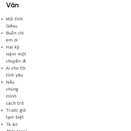
Vân
Mối tình
Giêsu
Buồn chi
em ơi
Hai kỷ
niệm một
chuyến đi
Ai cho tôi
tình yêu
Nếu
chúng
mình
cách trở
Trước giờ
tạm biệt
Tà áo