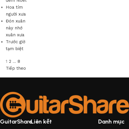
đêm Noel
Hoa tím
người xưa
Đón xuân
này nhớ
xuân xưa
Trước giờ
tạm biệt
1
2
…
8
Tiếp theo
GuitarShare
Liên kết
Danh mục