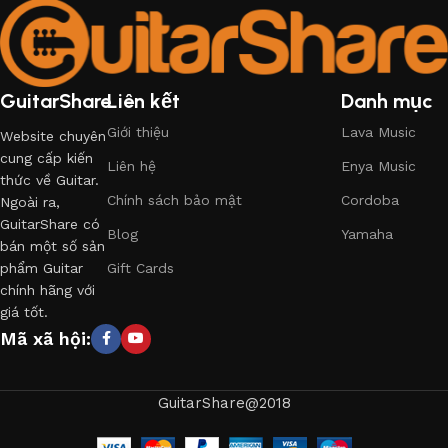
GuitarShare
Liên kết
Danh mục
Giới thiệu
Lava Music
Website chuyên
cung cấp kiến
Liên hệ
Enya Music
thức về Guitar.
Chính sách bảo mật
Cordoba
Ngoài ra,
GuitarShare có
Blog
Yamaha
bán một số sản
phẩm Guitar
Gift Cards
chính hãng với
giá tốt.
Mã xã hội:
GuitarShare@2018