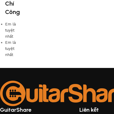
Chí
Công
Em là
tuyệt
nhất
Em là
tuyệt
nhất
GuitarShare
Liên kết