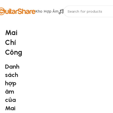
Kho Hợp Âm
Mai
Chí
Công
Danh
sách
hợp
âm
của
Mai