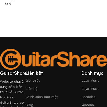
sao
GuitarShare
Liên kết
Danh mục
Giới thiệu
Lava Music
Website chuyên
cung cấp kiến
Liên hệ
Enya Music
thức về Guitar.
Chính sách bảo mật
Cordoba
Ngoài ra,
GuitarShare có
Blog
Yamaha