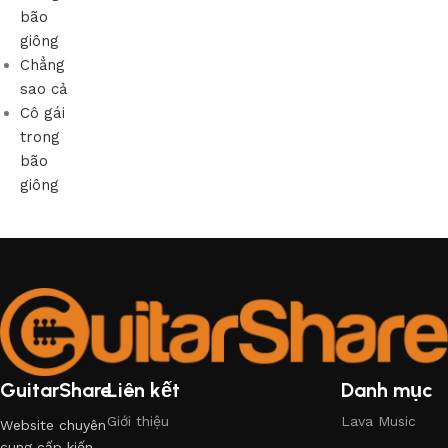
bão
giông
Chẳng
sao cả
Cô gái
trong
bão
giông
GuitarShare
Liên kết
Danh mục
Giới thiệu
Lava Music
Website chuyên
cung cấp kiến