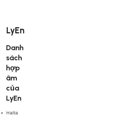
LyEn
Danh
sách
hợp
âm
của
LyEn
Haita