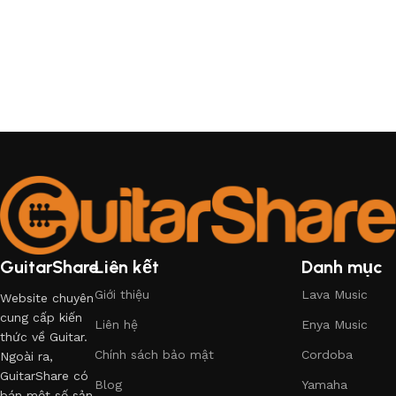
GuitarShare
Liên kết
Danh mục
Giới thiệu
Lava Music
Website chuyên
cung cấp kiến
Liên hệ
Enya Music
thức về Guitar.
Chính sách bảo mật
Cordoba
Ngoài ra,
GuitarShare có
Blog
Yamaha
bán một số sản