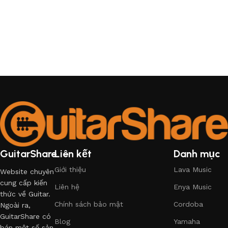
GuitarShare
Liên kết
Danh mục
Giới thiệu
Lava Music
Website chuyên
cung cấp kiến
Liên hệ
Enya Music
thức về Guitar.
Chính sách bảo mật
Cordoba
Ngoài ra,
GuitarShare có
Blog
Yamaha
bán một số sản