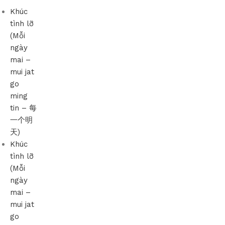
Khúc
tình lỡ
(Mỗi
ngày
mai –
mui jat
go
ming
tin – 每
一个明
天)
Khúc
tình lỡ
(Mỗi
ngày
mai –
mui jat
go