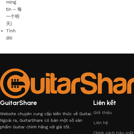
ming
tin – 每
一个明
天)
Tình
đời
GuitarShare
Liên kết
Giới thiệu
Website chuyên cung cấp kiến thức về Guitar.
Ngoài ra, GuitarShare có bán một số sản
Liên hệ
phẩm Guitar chính hãng với giá tốt.
Chính sách bảo mật