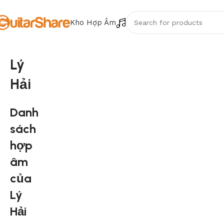
Kho Hợp Âm
Lý
Hải
Danh
sách
hợp
âm
của
Lý
Hải