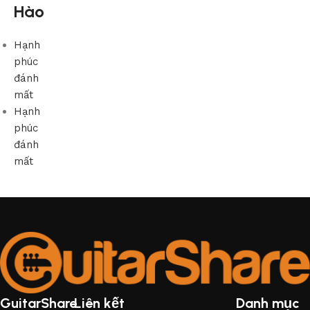
Hào
Hạnh
phúc
đánh
mất
Hạnh
phúc
đánh
mất
GuitarShare
Liên kết
Danh mục