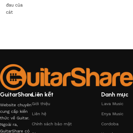
đau của
cát
GuitarShare
Liên kết
Danh mục
Giới thiệu
Lava Music
Website chuyên
cung cấp kiến
Liên hệ
Enya Music
thức về Guitar.
Chính sách bảo mật
Cordoba
Ngoài ra,
GuitarShare có