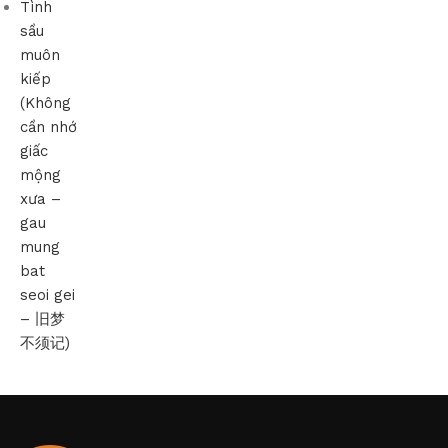
Tình
sầu
muôn
kiếp
(Không
cần nhớ
giấc
mộng
xưa –
gau
mung
bat
seoi gei
– 旧梦
不须记)