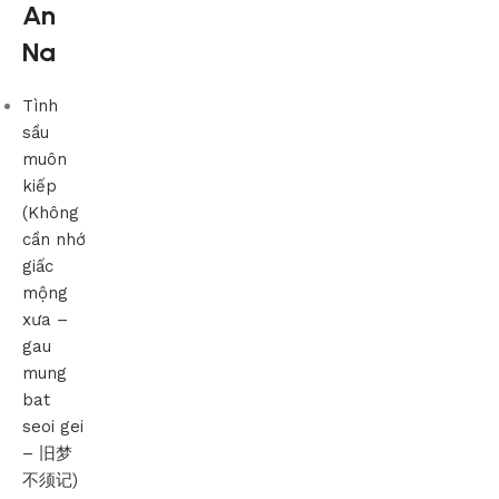
An
Na
Tình
sầu
muôn
kiếp
(Không
cần nhớ
giấc
mộng
xưa –
gau
mung
bat
seoi gei
– 旧梦
不须记)