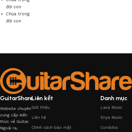
đời con
Chúa trong
đời con
GuitarShare
Liên kết
Danh mục
Giới thiệu
Lava Music
Website chuyên
cung cấp kiến
Liên hệ
Enya Music
thức về Guitar.
Chính sách bảo mật
Cordoba
Ngoài ra,