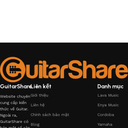
GuitarShare
Liên kết
Danh mục
Giới thiệu
Lava Music
Website chuyên
cung cấp kiến
Liên hệ
Enya Music
thức về Guitar.
Chính sách bảo mật
Cordoba
Ngoài ra,
GuitarShare có
Blog
Yamaha
bán một số sản