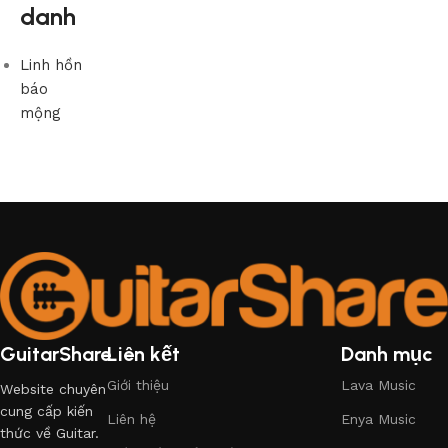
danh
Linh hồn
báo
mộng
GuitarShare
Liên kết
Danh mục
Giới thiệu
Lava Music
Website chuyên
cung cấp kiến
Liên hệ
Enya Music
thức về Guitar.