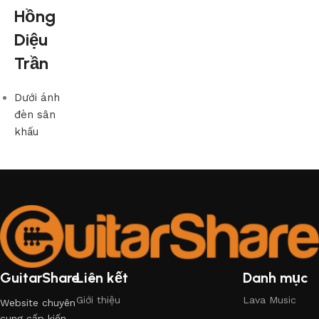
Hồng
Diệu
Trần
Dưới ánh
đèn sân
khấu
GuitarShare
Liên kết
Danh mục
Giới thiệu
Lava Music
Website chuyên
cung cấp kiến