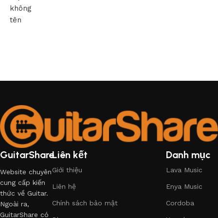
không
tên
GuitarShare
Liên kết
Danh mục
Giới thiệu
Lava Music
Website chuyên
cung cấp kiến
Liên hệ
Enya Music
thức về Guitar.
Chính sách bảo mật
Cordoba
Ngoài ra,
GuitarShare có