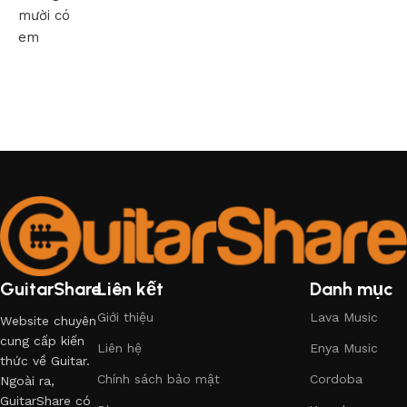
mười có
em
GuitarShare
Liên kết
Danh mục
Giới thiệu
Lava Music
Website chuyên
cung cấp kiến
Liên hệ
Enya Music
thức về Guitar.
Chính sách bảo mật
Cordoba
Ngoài ra,
GuitarShare có