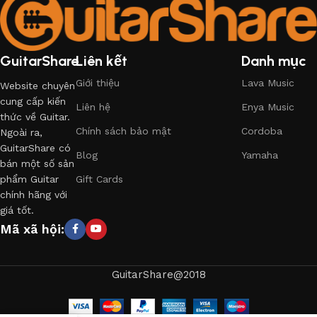
GuitarShare
Liên kết
Danh mục
Giới thiệu
Lava Music
Website chuyên
cung cấp kiến
Liên hệ
Enya Music
thức về Guitar.
Chính sách bảo mật
Cordoba
Ngoài ra,
GuitarShare có
Blog
Yamaha
bán một số sản
phẩm Guitar
Gift Cards
chính hãng với
giá tốt.
Mã xã hội:
GuitarShare@2018