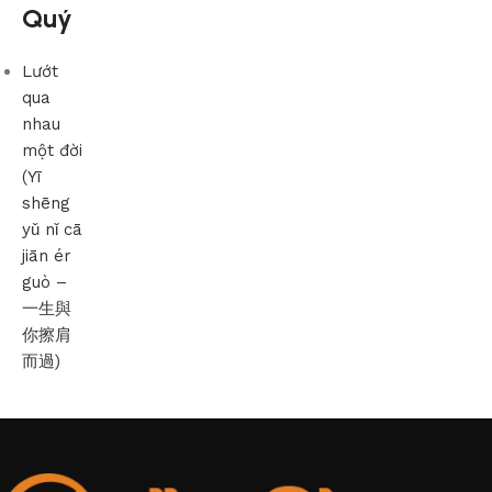
Quý
Lướt
qua
nhau
một đời
(Yī
shēng
yǔ nǐ cā
jiān ér
guò –
一生與
你擦肩
而過)