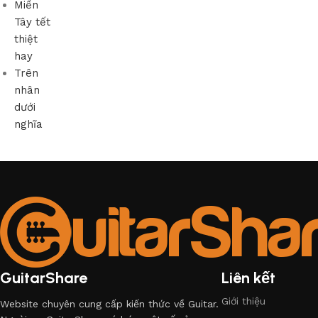
Miền
Tây tết
thiệt
hay
Trên
nhân
dưới
nghĩa
GuitarShare
Liên kết
Giới thiệu
Website chuyên cung cấp kiến thức về Guitar.