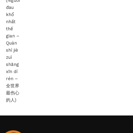
(Người
đau
khổ
nhất
thế
gian –
Quán
shì jiè
zuì
shāng
xīn dí
rén –
全世界
最伤心
的人)