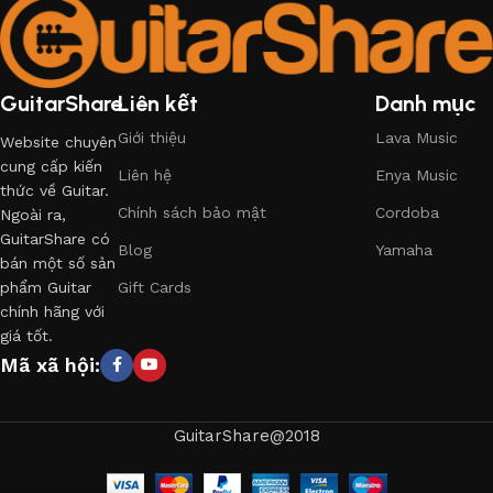
GuitarShare
Liên kết
Danh mục
Giới thiệu
Lava Music
Website chuyên
cung cấp kiến
Liên hệ
Enya Music
thức về Guitar.
Chính sách bảo mật
Cordoba
Ngoài ra,
GuitarShare có
Blog
Yamaha
bán một số sản
phẩm Guitar
Gift Cards
chính hãng với
giá tốt.
Mã xã hội:
GuitarShare@2018