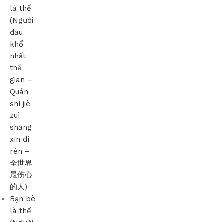
là thế
(Người
đau
khổ
nhất
thế
gian –
Quán
shì jiè
zuì
shāng
xīn dí
rén –
全世界
最伤心
的人)
Bạn bè
là thế