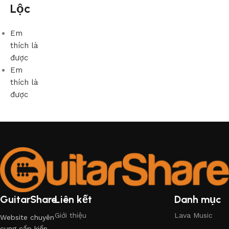
Lộc
Em
thích là
được
Em
thích là
được
GuitarShare
Liên kết
Danh mục
Giới thiệu
Lava Music
Website chuyên
cung cấp kiến