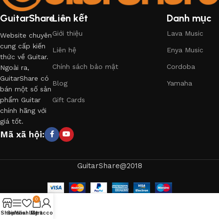
GuitarShare
Liên kết
Danh mục
Giới thiệu
Lava Music
Website chuyên
cung cấp kiến
Liên hệ
Enya Music
thức về Guitar.
Chính sách bảo mật
Cordoba
Ngoài ra,
GuitarShare có
Blog
Yamaha
bán một số sản
phẩm Guitar
Gift Cards
chính hãng với
giá tốt.
Mã xã hội:
GuitarShare@2018
0
Shop
Sidebar
Wishlist
My account
Cart