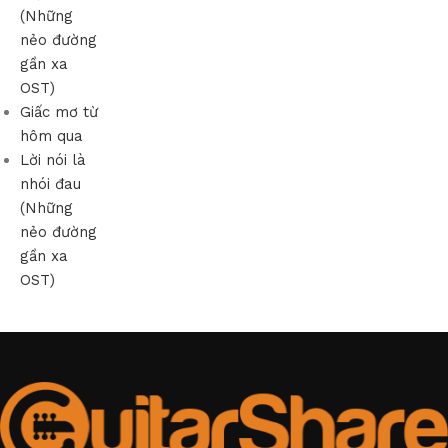
(Những
nẻo đường
gần xa
OST)
Giấc mơ từ
hôm qua
Lời nói là
nhói đau
(Những
nẻo đường
gần xa
OST)