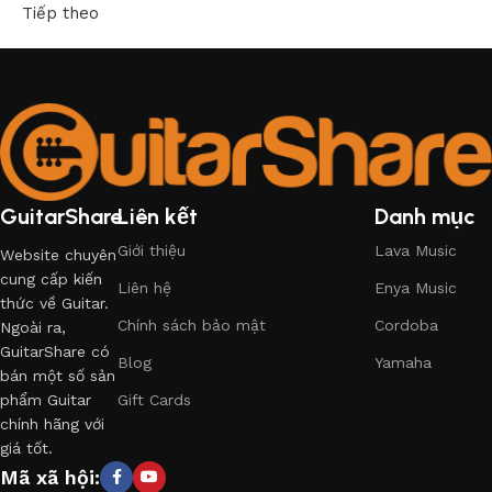
Tiếp theo
GuitarShare
Liên kết
Danh mục
Giới thiệu
Lava Music
Website chuyên
cung cấp kiến
Liên hệ
Enya Music
thức về Guitar.
Chính sách bảo mật
Cordoba
Ngoài ra,
GuitarShare có
Blog
Yamaha
bán một số sản
phẩm Guitar
Gift Cards
chính hãng với
giá tốt.
Mã xã hội: