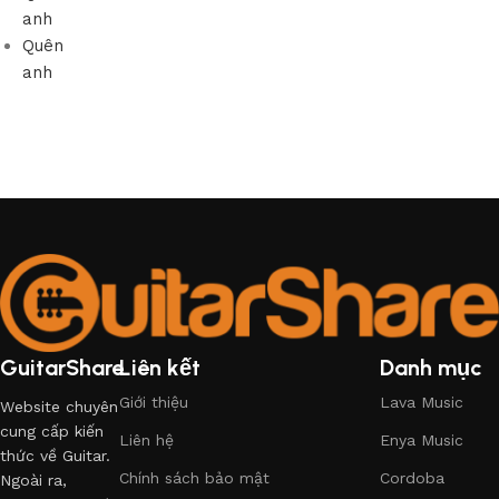
anh
Quên
anh
GuitarShare
Liên kết
Danh mục
Giới thiệu
Lava Music
Website chuyên
cung cấp kiến
Liên hệ
Enya Music
thức về Guitar.
Chính sách bảo mật
Cordoba
Ngoài ra,