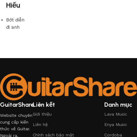
Hiếu
Bớt diễn
đi anh
GuitarShare
Liên kết
Danh mục
Giới thiệu
Lava Music
Website chuyên
cung cấp kiến
Liên hệ
Enya Music
thức về Guitar.
Chính sách bảo mật
Cordoba
Ngoài ra,