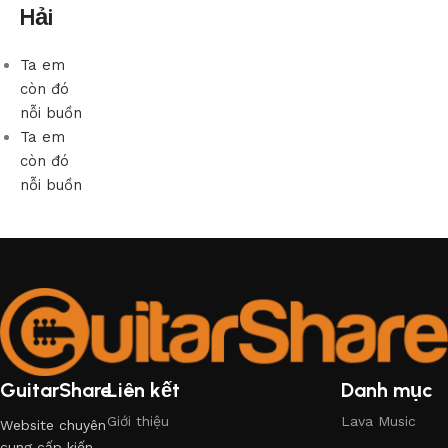
Hải
Ta em
còn đó
nỗi buồn
Ta em
còn đó
nỗi buồn
GuitarShare
Liên kết
Danh mục
Giới thiệu
Lava Music
Website chuyên
cung cấp kiến