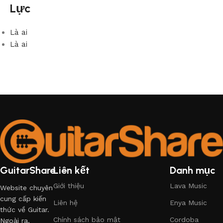
Lực
Là ai
Là ai
GuitarShare
Liên kết
Danh mục
Giới thiệu
Lava Music
Website chuyên
cung cấp kiến
Liên hệ
Enya Music
thức về Guitar.
Chính sách bảo mật
Cordoba
Ngoài ra,