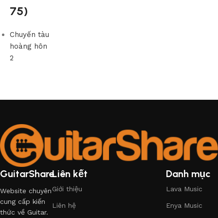
75)
Chuyến tàu
hoàng hôn
2
GuitarShare
Liên kết
Danh mục
Giới thiệu
Lava Music
Website chuyên
cung cấp kiến
Liên hệ
Enya Music
thức về Guitar.