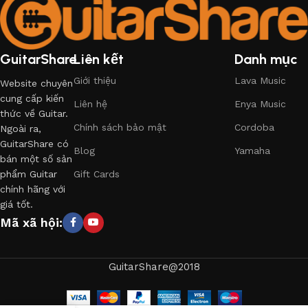
GuitarShare
Liên kết
Danh mục
Giới thiệu
Lava Music
Website chuyên
cung cấp kiến
Liên hệ
Enya Music
thức về Guitar.
Chính sách bảo mật
Cordoba
Ngoài ra,
GuitarShare có
Blog
Yamaha
bán một số sản
phẩm Guitar
Gift Cards
chính hãng với
giá tốt.
Mã xã hội:
GuitarShare@2018