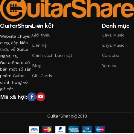
GuitarShare
Liên kết
Danh mục
Giới thiệu
Lava Music
Website chuyên
cung cấp kiến
Liên hệ
Enya Music
thức về Guitar.
Chính sách bảo mật
Cordoba
Ngoài ra,
GuitarShare có
Blog
Yamaha
bán một số sản
phẩm Guitar
Gift Cards
chính hãng với
giá tốt.
Mã xã hội:
GuitarShare@2018