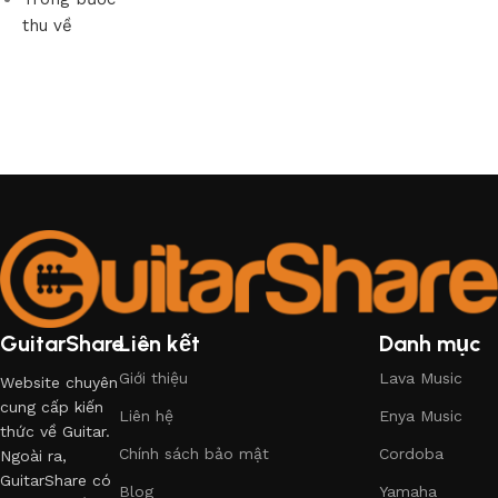
thu về
GuitarShare
Liên kết
Danh mục
Giới thiệu
Lava Music
Website chuyên
cung cấp kiến
Liên hệ
Enya Music
thức về Guitar.
Chính sách bảo mật
Cordoba
Ngoài ra,
GuitarShare có
Blog
Yamaha