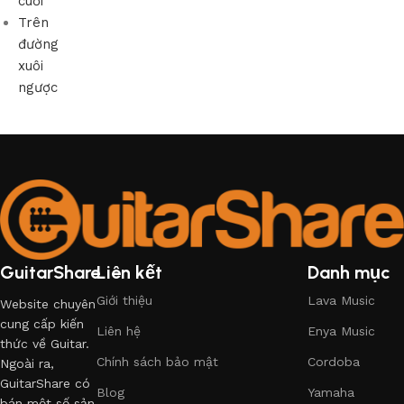
cuối
Trên
đường
xuôi
ngược
GuitarShare
Liên kết
Danh mục
Giới thiệu
Lava Music
Website chuyên
cung cấp kiến
Liên hệ
Enya Music
thức về Guitar.
Chính sách bảo mật
Cordoba
Ngoài ra,
GuitarShare có
Blog
Yamaha
bán một số sản