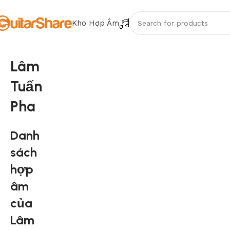
Kho Hợp Âm
Lâm
Tuấn
Pha
Danh
sách
hợp
âm
của
Lâm