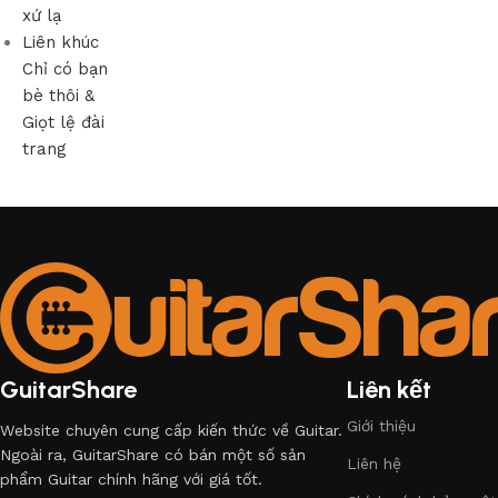
xứ lạ
Liên khúc
Chỉ có bạn
bè thôi &
Giọt lệ đài
trang
GuitarShare
Liên kết
Giới thiệu
Website chuyên cung cấp kiến thức về Guitar.
Ngoài ra, GuitarShare có bán một số sản
Liên hệ
phẩm Guitar chính hãng với giá tốt.