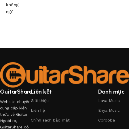
không
ngủ
GuitarShare
Liên kết
Danh mục
Giới thiệu
Lava Music
Website chuyên
cung cấp kiến
Liên hệ
Enya Music
thức về Guitar.
Chính sách bảo mật
Cordoba
Ngoài ra,
GuitarShare có