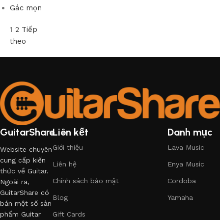
Gác mọn
1
2
Tiếp
theo
GuitarShare
Liên kết
Danh mục
Giới thiệu
Lava Music
Website chuyên
cung cấp kiến
Liên hệ
Enya Music
thức về Guitar.
Chính sách bảo mật
Cordoba
Ngoài ra,
GuitarShare có
Blog
Yamaha
bán một số sản
phẩm Guitar
Gift Cards