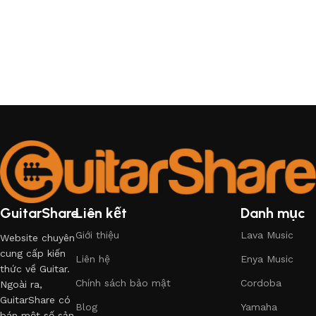
GuitarShare
Liên kết
Danh mục
Giới thiệu
Lava Music
Website chuyên
cung cấp kiến
Liên hệ
Enya Music
thức về Guitar.
Chính sách bảo mật
Cordoba
Ngoài ra,
GuitarShare có
Blog
Yamaha
bán một số sản